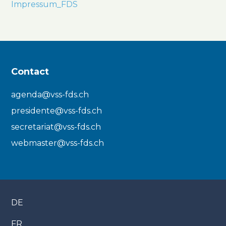
Impressum_FDS
Contact
agenda@vss-fds.ch
presidente@vss-fds.ch
secretariat@vss-fds.ch
webmaster@vss-fds.ch
DE
FR