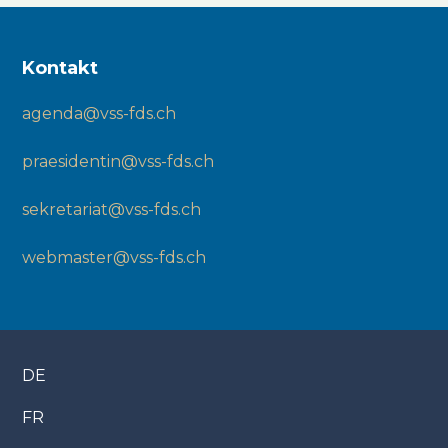
Kontakt
agenda@vss-fds.ch
praesidentin@vss-fds.ch
sekretariat@vss-fds.ch
webmaster@vss-fds.ch
DE
FR