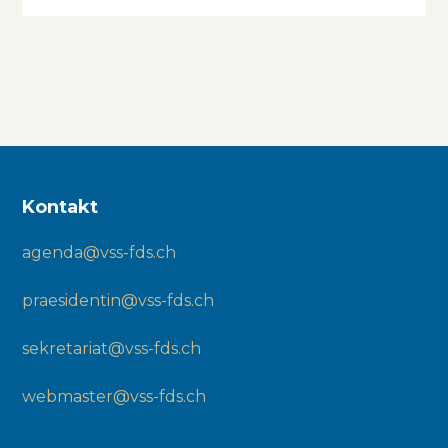
Kontakt
agenda@vss-fds.ch
praesidentin@vss-fds.ch
sekretariat@vss-fds.ch
webmaster@vss-fds.ch