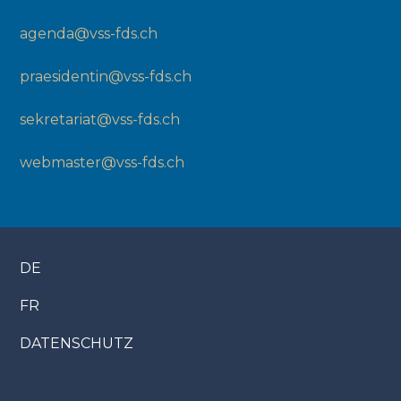
agenda@vss-fds.ch
praesidentin@vss-fds.ch
sekretariat@vss-fds.ch
webmaster@vss-fds.ch
DE
FR
DATENSCHUTZ