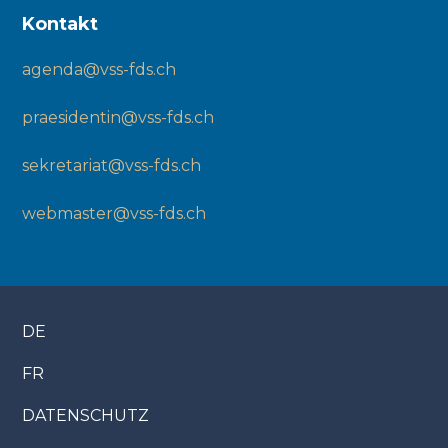
Kontakt
agenda@vss-fds.ch
praesidentin@vss-fds.ch
sekretariat@vss-fds.ch
webmaster@vss-fds.ch
DE
FR
DATENSCHUTZ