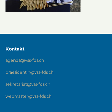
Kontakt
agenda@vss-fds.ch
praesidentin@vss-fds.ch
sekretariat@vss-fds.ch
webmaster@vss-fds.ch