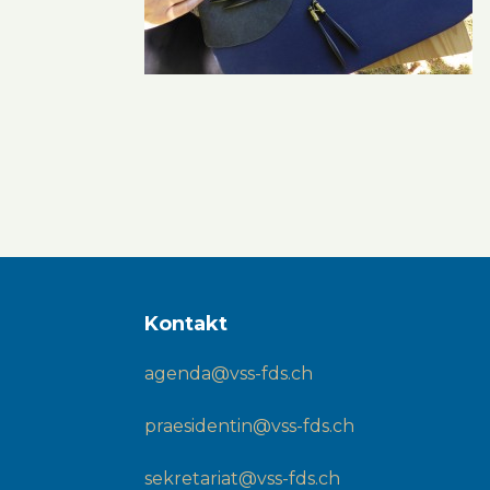
Kontakt
agenda@vss-fds.ch
praesidentin@vss-fds.ch
sekretariat@vss-fds.ch