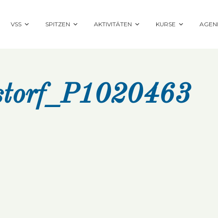
VSS
SPITZEN
AKTIVITÄTEN
KURSE
AGEN
storf_P1020463