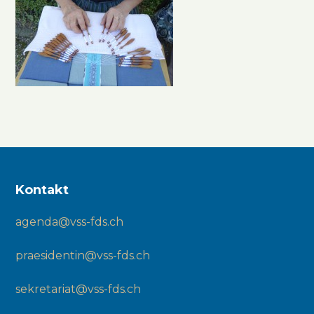
Kontakt
agenda@vss-fds.ch
praesidentin@vss-fds.ch
sekretariat@vss-fds.ch