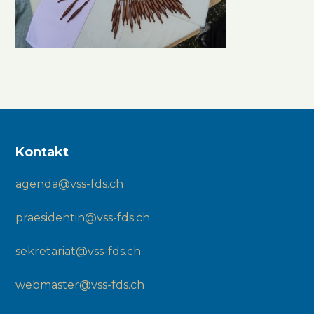
Kontakt
agenda@vss-fds.ch
praesidentin@vss-fds.ch
sekretariat@vss-fds.ch
webmaster@vss-fds.ch