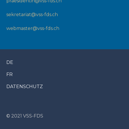
praesidentin@vss-fds.ch
sekretariat@vss-fds.ch
webmaster@vss-fds.ch
DE
FR
DATENSCHUTZ
© 2021 VSS-FDS