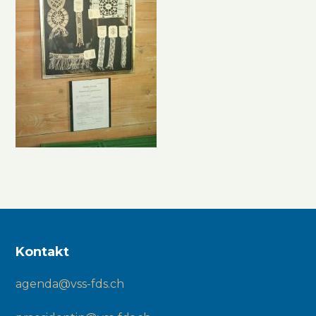
Kontakt
agenda@vss-fds.ch