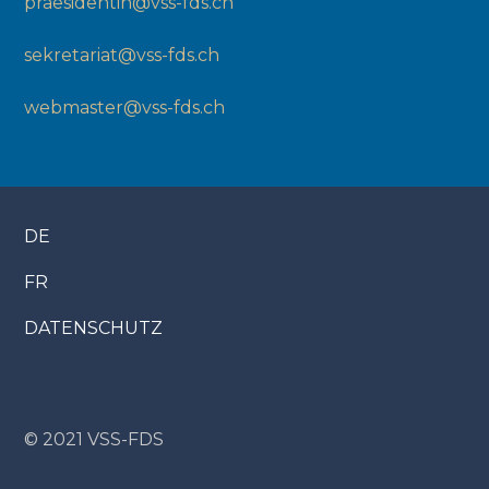
praesidentin@vss-fds.ch
sekretariat@vss-fds.ch
webmaster@vss-fds.ch
DE
FR
DATENSCHUTZ
© 2021 VSS-FDS