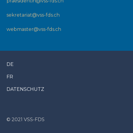
praesidentin@vss-fds.ch
sekretariat@vss-fds.ch
webmaster@vss-fds.ch
DE
FR
DATENSCHUTZ
© 2021 VSS-FDS