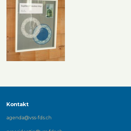
Kontakt
agenda@vss-fds.ch