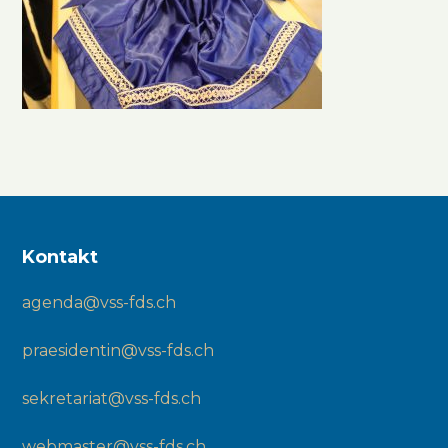
Kontakt
agenda@vss-fds.ch
praesidentin@vss-fds.ch
sekretariat@vss-fds.ch
webmaster@vss-fds.ch