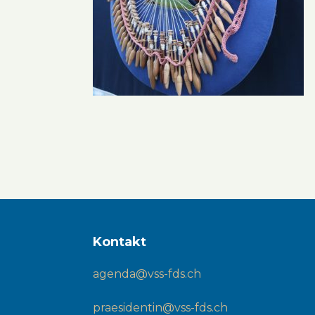
Kontakt
agenda@vss-fds.ch
praesidentin@vss-fds.ch