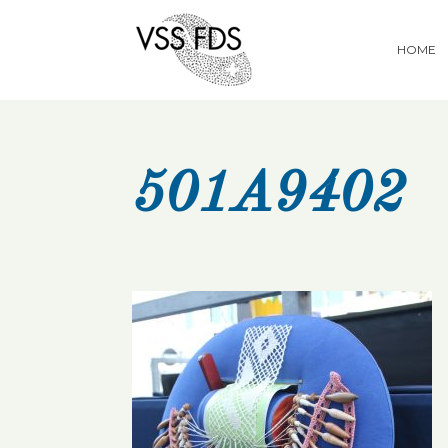
HOME
501A9402