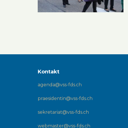
Kontakt
agenda@vss-fds.ch
praesidentin@vss-fds.ch
sekretariat@vss-fds.ch
webmaster@vss-fds.ch