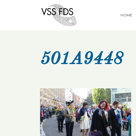
HOME
501A9448