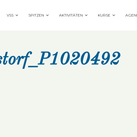
VSS
SPITZEN
AKTIVITÄTEN
KURSE
AGEN
storf_P1020492