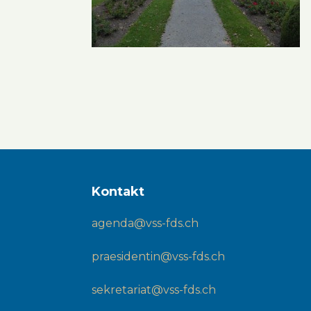
Kontakt
agenda@vss-fds.ch
praesidentin@vss-fds.ch
sekretariat@vss-fds.ch