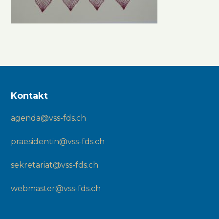
Kontakt
agenda@vss-fds.ch
praesidentin@vss-fds.ch
sekretariat@vss-fds.ch
webmaster@vss-fds.ch