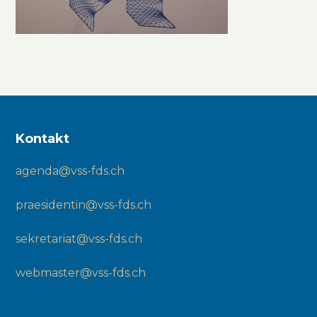
Kontakt
agenda@vss-fds.ch
praesidentin@vss-fds.ch
sekretariat@vss-fds.ch
webmaster@vss-fds.ch