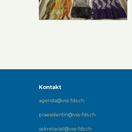
Kontakt
agenda@vss-fds.ch
praesidentin@vss-fds.ch
sekretariat@vss-fds.ch