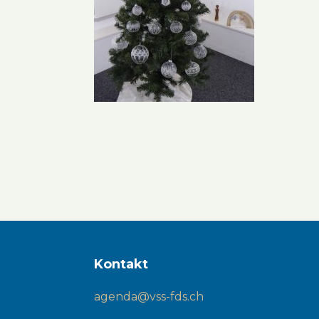
Kontakt
agenda@vss-fds.ch