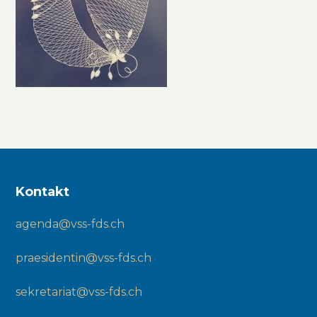
Kontakt
agenda@vss-fds.ch
praesidentin@vss-fds.ch
sekretariat@vss-fds.ch