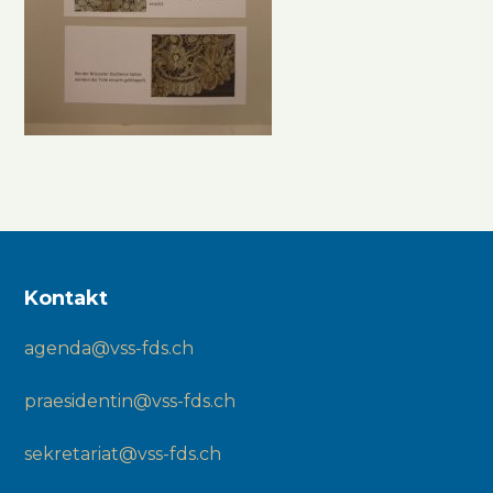
Kontakt
agenda@vss-fds.ch
praesidentin@vss-fds.ch
sekretariat@vss-fds.ch