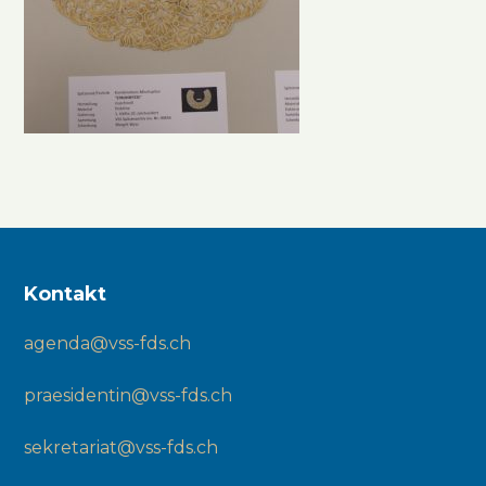
Kontakt
agenda@vss-fds.ch
praesidentin@vss-fds.ch
sekretariat@vss-fds.ch