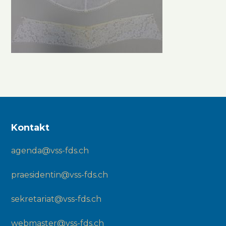
Kontakt
agenda@vss-fds.ch
praesidentin@vss-fds.ch
sekretariat@vss-fds.ch
webmaster@vss-fds.ch