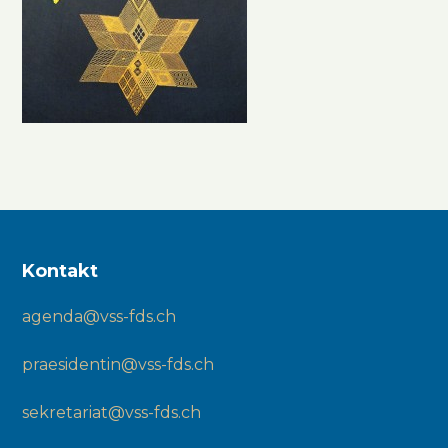
Kontakt
agenda@vss-fds.ch
praesidentin@vss-fds.ch
sekretariat@vss-fds.ch