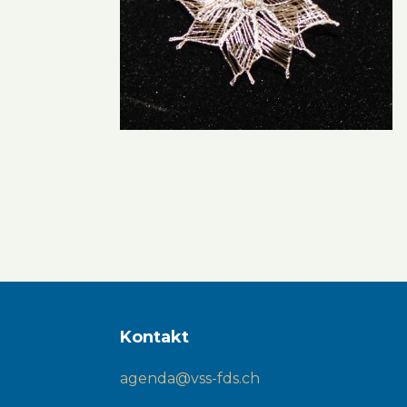
Kontakt
agenda@vss-fds.ch